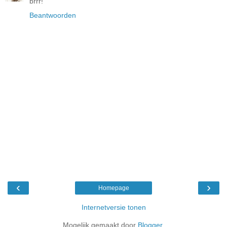
brrr!
Beantwoorden
‹
›
Homepage
Internetversie tonen
Mogelijk gemaakt door
Blogger
.