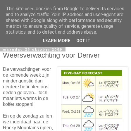
This site uses cookies from Google to deliver its services
Denver
and to analyze traffic. Your IP address and user-agent are
shared with Google along with performance and security
metrics to ensure quality of service, generate usage
Weblog ten behoeve van de studiereis 2009 naar de
statistics, and to detect and address abuse.
Educause in Denver, USA
LEARN MORE
GOT IT
maandag 26 oktober 2009
Weersverwachting voor Denver
De verwachtingen voor
de komende week zijn
minder gunstig dan
eerdere berichten ons
deden geloven... toch
maar iets warms in de
koffer stoppen!
En op de zondag zullen
we inderdaad naar de
Rocky Mountains rijden,