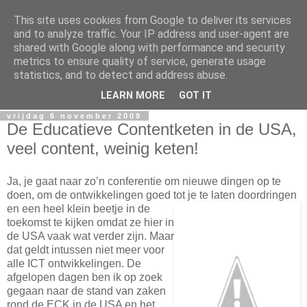
This site uses cookies from Google to deliver its services
Denver
and to analyze traffic. Your IP address and user-agent are
shared with Google along with performance and security
metrics to ensure quality of service, generate usage
Weblog ten behoeve van de studiereis 2009 naar de
statistics, and to detect and address abuse.
Educause in Denver, USA
LEARN MORE
GOT IT
vrijdag 6 november 2009
De Educatieve Contentketen in de USA,
veel content, weinig keten!
Ja, je gaat naar zo’n conferentie om nieuwe dingen op te
doen, om de ontwikkelingen goed tot je te laten
doordringen
en een heel klein beetje in de
toekomst te kijken omdat ze hier in
de USA vaak wat verder zijn. Maar
dat geldt intussen niet meer voor
alle ICT ontwikkelingen. De
afgelopen dagen ben ik op zoek
gegaan naar de stand van zaken
rond de ECK in de USA en het